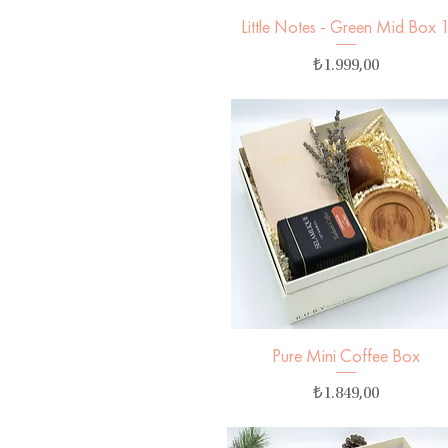
Little Notes - Green Mid Box 
Hızlı Bakış
Fiyat
₺1.999,00
Pure Mini Coffee Box
Hızlı Bakış
Fiyat
₺1.849,00