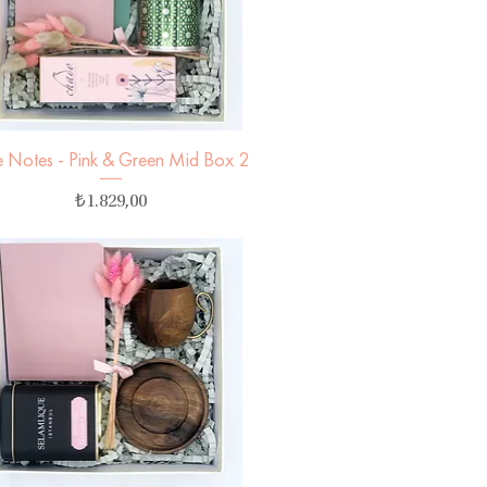
tle Notes - Pink & Green Mid Box 2
Hızlı Bakış
Fiyat
₺1.829,00