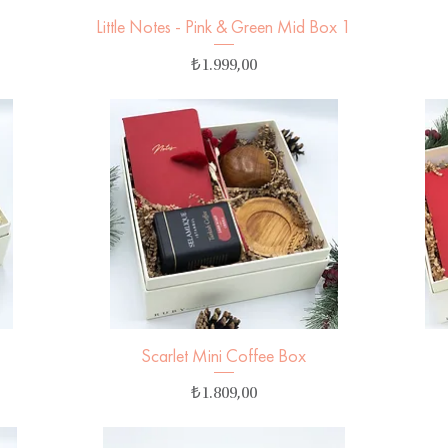
1
Little Notes - Pink & Green Mid Box 1
Hızlı Bakış
Fiyat
₺1.999,00
Scarlet Mini Coffee Box
Hızlı Bakış
Fiyat
₺1.809,00