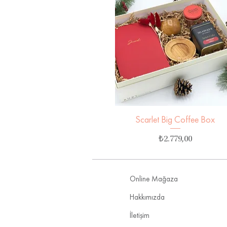
Scarlet Big Coffee Box
Hızlı Bakış
Fiyat
₺2.779,00
Online Mağaza
Hakkımızda
İletişim