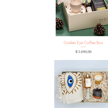
Golden Eye Coffee Box
Hızlı Bakış
Fiyat
₺3.699,00