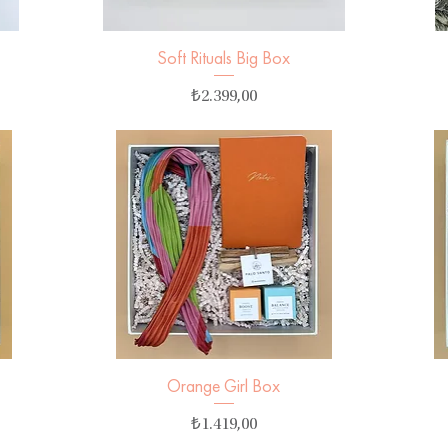
Soft Rituals Big Box
Hızlı Bakış
Fiyat
₺2.399,00
Orange Girl Box
Hızlı Bakış
Fiyat
₺1.419,00