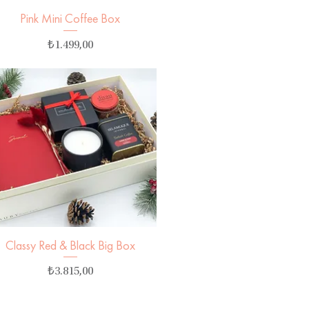
Pink Mini Coffee Box
Hızlı Bakış
Fiyat
₺1.499,00
Classy Red & Black Big Box
Hızlı Bakış
Fiyat
₺3.815,00