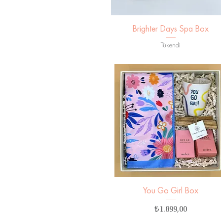
Brighter Days Spa Box
Hızlı Bakış
Tükendi
You Go Girl Box
Hızlı Bakış
Fiyat
₺1.899,00