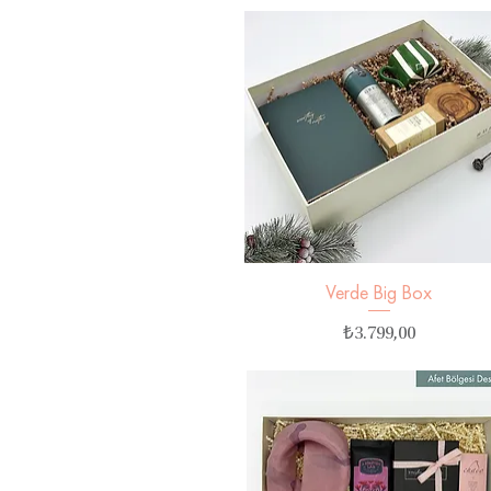
Verde Big Box
Hızlı Bakış
Fiyat
₺3.799,00