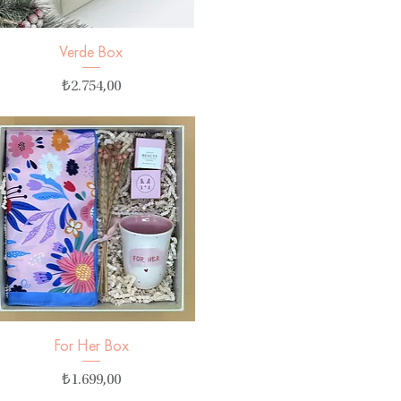
Verde Box
Hızlı Bakış
Fiyat
₺2.754,00
For Her Box
Hızlı Bakış
Fiyat
₺1.699,00