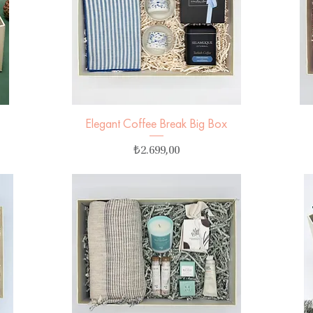
Elegant Coffee Break Big Box
Hızlı Bakış
Fiyat
₺2.699,00