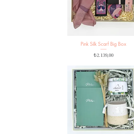
Pink Silk Scarf Big Box
Hızlı Bakış
Fiyat
₺2.139,00