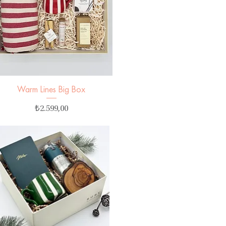
Warm Lines Big Box
Hızlı Bakış
Fiyat
₺2.599,00