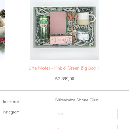
Little Notes - Pink & Green Big Box 1
Hızlı Bakış
Fiyat
₺2.899,00
Bültenimize Abone Olun
facebook
instagram